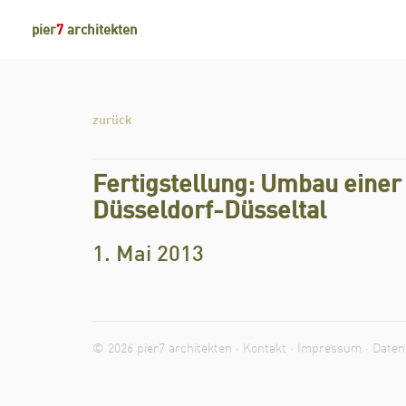
pier
7
architekten
zurück
Fertigstellung: Umbau eine
Düsseldorf-Düsseltal
1. Mai 2013
© 2026 pier7 architekten ·
Kontakt
·
Impressum
·
Daten